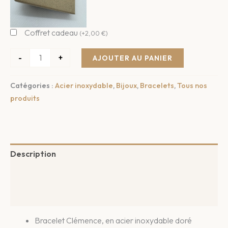
Coffret cadeau
(
+
2,00
€
)
-
+
AJOUTER AU PANIER
Catégories :
Acier inoxydable
,
Bijoux
,
Bracelets
,
Tous nos
produits
Description
Informations complémentaires
Avis (0)
Bracelet Clémence, en acier inoxydable doré