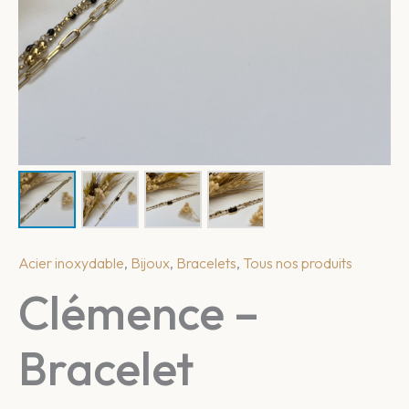
Acier inoxydable
,
Bijoux
,
Bracelets
,
Tous nos produits
Clémence –
Bracelet